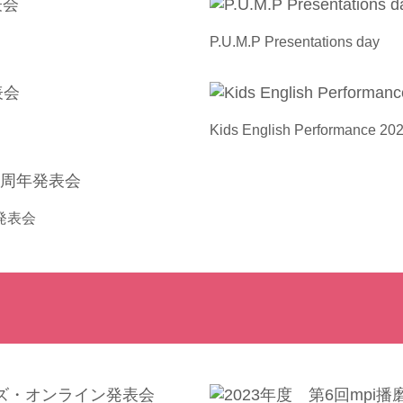
P.U.M.P Presentations day
Kids English Performance 20
発表会