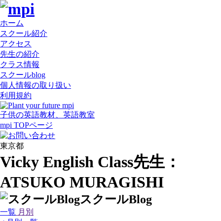
ホーム
スクール紹介
アクセス
先生の紹介
クラス情報
スクールblog
個人情報の取り扱い
利用規約
子供の英語教材、英語教室
mpi
TOPページ
東京都
Vicky English Class
先生：
ATSUKO MURAGISHI
スクールBlog
一覧
月別