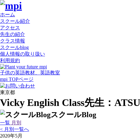
ホーム
スクール紹介
アクセス
先生の紹介
クラス情報
スクールblog
個人情報の取り扱い
利用規約
子供の英語教材、英語教室
mpi
TOPページ
東京都
Vicky English Class
先生：ATSU
スクールBlog
一覧
月別
<
月別一覧へ
2020年5月